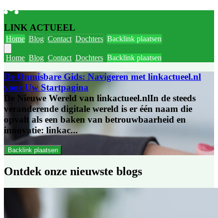
LINK ACTUEEL
Home
Blog
Contact
Dochters
Backlink plaatsen
Home
Blog
Contact
Dochters
Backlink plaatsen
De Onmisbare Gids: Navigeren met linkactueel.nl
voor Uw Startpagina
De Nieuwe Wereld van linkactueel.nlIn de steeds
veranderende digitale wereld is er één naam die
opvalt als een baken van betrouwbaarheid en
innovatie: linkac...
Backlink plaatsen
Ontdek onze
nieuwste blogs