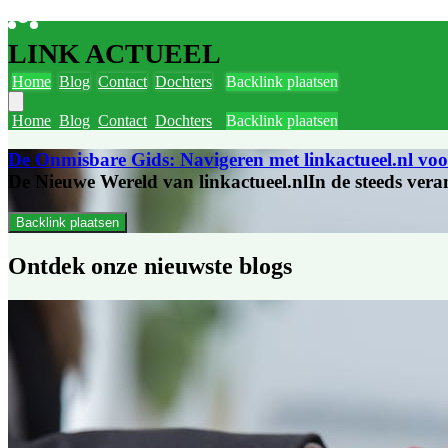
LINK ACTUEEL
Home
Blog
Contact
Dochters
Backlink plaatsen
Home
Blog
Contact
Dochters
Backlink plaatsen
De Onmisbare Gids: Navigeren met linkactueel.nl vo
De Nieuwe Wereld van linkactueel.nlIn de steeds veran
Backlink plaatsen
Ontdek onze
nieuwste blogs