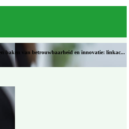
een baken van betrouwbaarheid en innovatie: linkac...