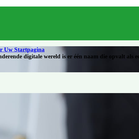
or Uw Startpagina
derende digitale wereld is er één naam die opvalt als 