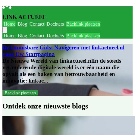
LINK ACTUEEL
Home
Blog
Contact
Dochters
Backlink plaatsen
Home
Blog
Contact
Dochters
Backlink plaatsen
De Onmisbare Gids: Navigeren met linkactueel.nl
voor Uw Startpagina
De Nieuwe Wereld van linkactueel.nlIn de steeds
veranderende digitale wereld is er één naam die
opvalt als een baken van betrouwbaarheid en
innovatie: linkac...
Backlink plaatsen
Ontdek onze
nieuwste blogs